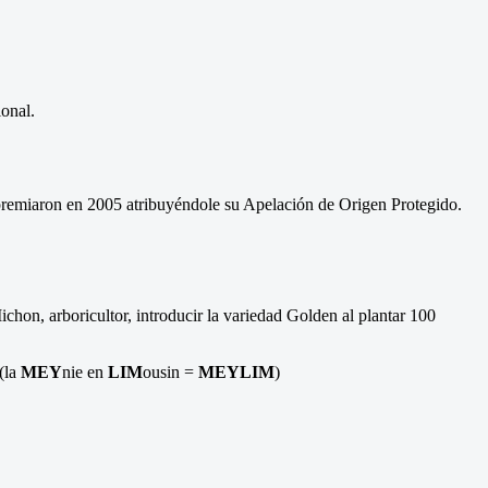
ional.
a premiaron en 2005 atribuyéndole su Apelación de Origen Protegido.
on, arboricultor, introducir la variedad Golden al plantar 100
(la
MEY
nie en
LIM
ousin =
MEYLIM
)